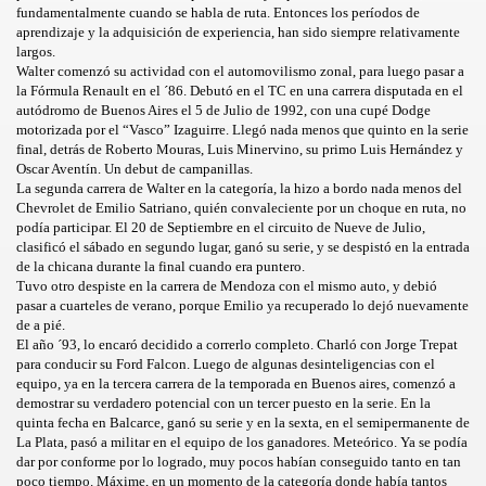
fundamentalmente cuando se habla de ruta. Entonces los períodos de
aprendizaje y la adquisición de experiencia, han sido siempre relativamente
largos.
Walter comenzó su actividad con el automovilismo zonal, para luego pasar a
la Fórmula Renault en el ´86. Debutó en el TC en una carrera disputada en el
autódromo de Buenos Aires el 5 de Julio de 1992, con una cupé Dodge
motorizada por el “Vasco” Izaguirre. Llegó nada menos que quinto en la serie
INI
final, detrás de Roberto Mouras, Luis Minervino, su primo Luis Hernández y
Oscar Aventín. Un debut de campanillas.
La segunda carrera de Walter en la categoría, la hizo a bordo nada menos del
Chevrolet de Emilio Satriano, quién convaleciente por un choque en ruta, no
podía participar. El 20 de Septiembre en el circuito de Nueve de Julio,
clasificó el sábado en segundo lugar, ganó su serie, y se despistó en la entrada
de la chicana durante la final cuando era puntero.
Tuvo otro despiste en la carrera de Mendoza con el mismo auto, y debió
pasar a cuarteles de verano, porque Emilio ya recuperado lo dejó nuevamente
de a pié.
El año ´93, lo encaró decidido a correrlo completo. Charló con Jorge Trepat
para conducir su Ford Falcon. Luego de algunas desinteligencias con el
equipo, ya en la tercera carrera de la temporada en Buenos aires, comenzó a
demostrar su verdadero potencial con un tercer puesto en la serie. En la
quinta fecha en Balcarce, ganó su serie y en la sexta, en el semipermanente de
La Plata, pasó a militar en el equipo de los ganadores. Meteórico. Ya se podía
dar por conforme por lo logrado, muy pocos habían conseguido tanto en tan
poco tiempo. Máxime, en un momento de la categoría donde había tantos