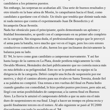
candidatos a los primeros puestos.
Sin embargo, las sorpresas no acabarían allí. Una serie de buenos resultados y
otro triunfo en la base aérea de Morón, lo catapultaron hacia el final, como
candidato a quedarse con el título. Un título que tendría que dirimir nada más
ni nada menos que contra el experimentado Juan De Benedictis y el
bicampeón Oscar Aventín.
Nada fue obstáculo para el principiante, quién demostrando un aplomo y
frialdad fenomenales, se quedó con el campeonato en su primer año completo
en la categoría. Sin ninguna duda, el profesionalismo equipo que le proveyó
el arma para la batalla, tuvo mucho que ver en el logro, pero los cero errores
conductivos cometidos en el año, fueron los que inclinaron decisivamente la
balanza para su lado.
El ´94, lo tuvo como gran candidato a campeonar nuevamente. Y así fue
hasta luego de la carrera en La Plata, donde perdiera trágicamente la vida
Osvaldo Morresi, Hernández declaró públicamente que no correría nunca más
en ruta debido a su peligrosidad. Esto no se lo perdonó su equipo ni la
dirigencia de la categoría. Debió cumplir una fecha de suspensión por ese
motivo, y dejó el camino abierto para sus rivales en Santa Teresita, donde fiel
a su palabra no compitió. Una rotura a tres vueltas del final en Punta Indio
cuando ganaba con comodidad, le hizo perder puntos preciosos, pero aún así,
llegó con serias posibilidades de campeonar, a la carrera final en Buenos
Aires. La lluvia le arruinó el campeonato debido a que su auto era el más
duro de suspensiones en esa final. Llegó a hacer un trompo en plena recta y
quedó finalmente tercero en el torneo. Al año siguiente se pasó al TC2000
disconforme con todo lo sucedido en el ´94