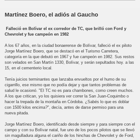
Martínez Boero, el adiós al Gaucho
Falleció en Bolívar el ex corredor de TC, que brilló con Ford y
Chevrolet y fue campeón en 1982
ARRETERA SE TRANSMITE DE GENERACIÓN EN GENERA
A los 67 años, en la ciudad bonaerense de Bolívar, falleció el ex piloto
Jorge Martínez Boero, que se destacó en el Turismo Carretera,
categoría en la que debutó en 1967 y fue campeón en 1982. Sus restos
son velados en San Martín 1330, Bolívar, y serán sepultados hoy. a las
15, en el cementerio local.
OMAR WILKE
Tenía juicios terminantes que lanzaba envueltos por el humo de su
E LA REPÚBLICA ARGENTINA
cigarrillo, ese mismo que no podía dejar y que tantos problemas de
salud le ocasionó. "El TC no es para chambones, como creen muchos.
A los que critican, yo los quisiera ver correr la San Juan-Coquimbo o
hacer la trepada de la montaña en Córdoba. ¿Sabés lo que es doblar
con 1500 kilos encima?", decía, antes de darse permiso para una
nueva pitada.
Jorge Martínez Boero, identificado desde siempre y para siempre con el
campo y con su Bolívar natal, fue uno de los pocos pilotos que se llevó
sin magulladura alguna el cariño de los hinchas de Chevrolet y de Ford,
 BALCARCE