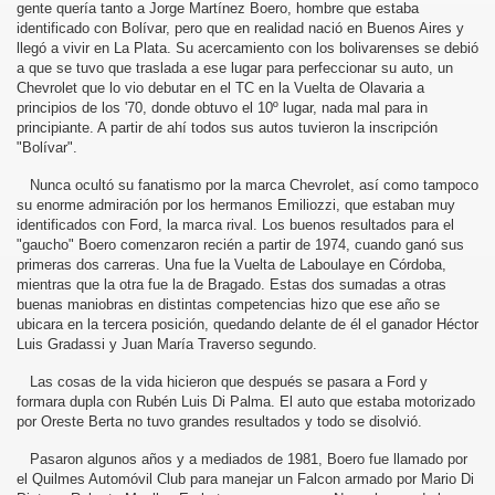
gente quería tanto a Jorge Martínez Boero, hombre que estaba
identificado con Bolívar, pero que en realidad nació en Buenos Aires y
llegó a vivir en La Plata. Su acercamiento con los bolivarenses se debió
a que se tuvo que traslada a ese lugar para perfeccionar su auto, un
Chevrolet que lo vio debutar en el TC en la Vuelta de Olavaria a
principios de los '70, donde obtuvo el 10º lugar, nada mal para in
principiante. A partir de ahí todos sus autos tuvieron la inscripción
INI
"Bolívar".
Nunca ocultó su fanatismo por la marca Chevrolet, así como tampoco
su enorme admiración por los hermanos Emiliozzi, que estaban muy
identificados con Ford, la marca rival. Los buenos resultados para el
"gaucho" Boero comenzaron recién a partir de 1974, cuando ganó sus
primeras dos carreras. Una fue la Vuelta de Laboulaye en Córdoba,
mientras que la otra fue la de Bragado. Estas dos sumadas a otras
buenas maniobras en distintas competencias hizo que ese año se
ubicara en la tercera posición, quedando delante de él el ganador Héctor
Luis Gradassi y Juan María Traverso segundo.
Las cosas de la vida hicieron que después se pasara a Ford y
formara dupla con Rubén Luis Di Palma. El auto que estaba motorizado
por Oreste Berta no tuvo grandes resultados y todo se disolvió.
Pasaron algunos años y a mediados de 1981, Boero fue llamado por
el Quilmes Automóvil Club para manejar un Falcon armado por Mario Di