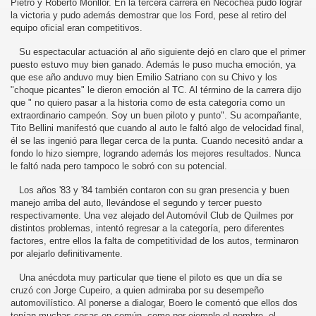
Pietro y Roberto Monllor. En la tercera carrera en Necochea pudo lograr
la victoria y pudo además demostrar que los Ford, pese al retiro del
equipo oficial eran competitivos.
Su espectacular actuación al año siguiente dejó en claro que el primer
puesto estuvo muy bien ganado. Además le puso mucha emoción, ya
que ese año anduvo muy bien Emilio Satriano con su Chivo y los
"choque picantes" le dieron emoción al TC. Al término de la carrera dijo
que " no quiero pasar a la historia como de esta categoría como un
extraordinario campeón. Soy un buen piloto y punto". Su acompañante,
Tito Bellini manifestó que cuando al auto le faltó algo de velocidad final,
él se las ingenió para llegar cerca de la punta. Cuando necesitó andar a
fondo lo hizo siempre, logrando además los mejores resultados. Nunca
le faltó nada pero tampoco le sobró con su potencial.
Los años '83 y '84 también contaron con su gran presencia y buen
manejo arriba del auto, llevándose el segundo y tercer puesto
respectivamente. Una vez alejado del Automóvil Club de Quilmes por
distintos problemas, intentó regresar a la categoría, pero diferentes
factores, entre ellos la falta de competitividad de los autos, terminaron
por alejarlo definitivamente.
Una anécdota muy particular que tiene el piloto es que un día se
cruzó con Jorge Cupeiro, a quien admiraba por su desempeño
automovilístico. Al ponerse a dialogar, Boero le comentó que ellos dos
tenían muchas cosas en común, como por ejemplo el nombre, el