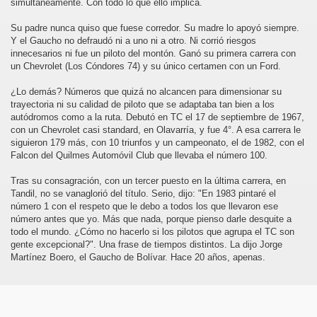
simultáneamente. Con todo lo que ello implica.
oronó campeon de Turismo Carretera
Su padre nunca quiso que fuese corredor. Su madre lo apoyó siempre.
Y el Gaucho no defraudó ni a uno ni a otro. Ni corrió riesgos
TO
innecesarios ni fue un piloto del montón. Ganó su primera carrera con
un Chevrolet (Los Cóndores 74) y su único certamen con un Ford.
¿Lo demás? Números que quizá no alcancen para dimensionar su
trayectoria ni su calidad de piloto que se adaptaba tan bien a los
 y quiebra una racha de 11 años sin victorias de Chevrolet
autódromos como a la ruta. Debutó en TC el 17 de septiembre de 1967,
con un Chevrolet casi standard, en Olavarría, y fue 4°. A esa carrera le
siguieron 179 más, con 10 triunfos y un campeonato, el de 1982, con el
Falcon del Quilmes Automóvil Club que llevaba el número 100.
Tras su consagración, con un tercer puesto en la última carrera, en
Tandil, no se vanaglorió del título. Serio, dijo: "En 1983 pintaré el
 leyenda
número 1 con el respeto que le debo a todos los que llevaron ese
número antes que yo. Más que nada, porque pienso darle desquite a
ROE MODERNO
todo el mundo. ¿Cómo no hacerlo si los pilotos que agrupa el TC son
gente excepcional?". Una frase de tiempos distintos. La dijo Jorge
Martínez Boero, el Gaucho de Bolívar. Hace 20 años, apenas.