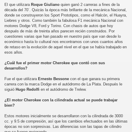
El que utilizara
Roque Giuliano
quien ganó 2 carreras a fines de la
década del 70´. Quizás la época más brillante de la mecánica Nacional,
donde se construyeron los Sport Prototipos, como el Halcón, el Huayra,
Liebres y otros. Como también la fabulosa F1 mecánica Nacional con
motores Dodge V8, Ford y Torino. Con chasis de autos que hoy
después de más de treinta años parecen recién construidos. Por
cuestiones varias que han pasado en nuestro país que van desde lo
económico hasta lo cultural nos encontramos con unos cuantos años
de retaso en la evolución de aquel nivel en el que se había trabajado en
esos años.
¿Cuál fue el primer motor Cherokee que contó con sus
desarrollos?
Fue el que utilizara
Ernesto Bessone
con el que ganara su primera
carrera con la marca Dodge en el autódromo de La Plata. Después le
siguió
Hugo Redolfi
en el autódromo de Trelew.
¿El motor Cherokee con la cilindrada actual se puede trabajar
bien?
Estos motores inicialmente se desarrollaron con la cilindrada de 3000
cc. y 9.5 de compresión, así que los cambios efectuados en las últimas
épocas no son sorpresivas. Las diferencias son las tapas de cilindro
que se fueron mejorando.