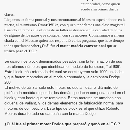
anterioridad, como quien
acude a su primer día de
clases.
Llegamos en forma puntual y nos encontramos al Maestro esperándonos en la
puerta, al mismísimo
Omar Wilke
, con quien tendríamos una clase magistral.
Cuando entramos a la oficina de su taller se destacaban la cantidad de fotos
de alguno de los autos que contaban con sus motores. Comenzamos a amena
INI
charla con el Maestro quien nos respondió varias preguntas que hace tiempo
todos queríamos saber.
¿Cuál fue el motor modelo convencional que se
utilizó para el T.C.?
Se usaron los block denominados pesados, con la terminación de sus
tres últimos números que identifican el modelo de fundición, “ el 906”.
Este block más reforzado del cual se construyeron solo 1000 unidades
y que fueron montados en el modelo coronado y la camioneta Dodge
200.
El motivo de utilizar solo este motor, es que al llevar el diámetro del
pistón a la medida requerida, los demás quedaban con poca pared en el
block y esto hacía que se rompieran. Estos motores se armaban con
cigüeñal de Valiant, y los demás elementos de fabricación normal para
motores de competición. Este tipo de block es el que utilizó Roberto
Mouras durante toda su campaña con la marca Dodge
¿Cuál fue el primer motor Dodge que preparó y ganó en el T.C.?