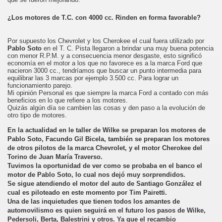
¿Los motores de T.C. con 4000 cc. Rinden en forma favorable?
Por supuesto los Chevrolet y los Cherokee el cual fuera utilizado por
Pablo Soto
en el T. C. Pista llegaron a brindar una muy buena potencia
con menor R.P.M. y a consecuencia menor desgaste, esto significó
economía en el motor a los que no favorece es a la marca Ford que
nacieron 3000 cc., tendríamos que buscar un punto intermedia para
equilibrar las 3 marcas por ejemplo 3.500 cc. Para lograr un
funcionamiento parejo.
Mi opinión Personal es que siempre la marca Ford a contado con más
beneficios en lo que refiere a los motores.
Quizás algún día se cambien las cosas y den paso a la evolución de
otro tipo de motores.
En la actualidad en le taller de Wilke se preparan los motores de
Pablo Soto, Facundo Gil Bicela, también se preparan los motores
de otros pilotos de la marca Chevrolet, y el motor Cherokee del
Torino de Juan María Traverso.
Tuvimos la oportunidad de ver como se probaba en el banco el
motor de Pablo Soto, lo cual nos dejó muy sorprendidos.
Se sigue atendiendo el motor del auto de Santiago González el
cual es piloteado en este momento por Tim Pairetti.
Una de las inquietudes que tienen todos los amantes de
automovilismo es quien seguirá en el futuro los pasos de Wilke,
Pedersoli, Berta, Balestrini y otros. Ya que el recambio