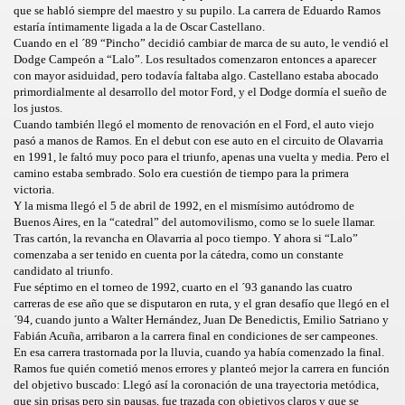
que se habló siempre del maestro y su pupilo. La carrera de Eduardo Ramos
estaría íntimamente ligada a la de Oscar Castellano.
Cuando en el ´89 “Pincho” decidió cambiar de marca de su auto, le vendió el
Dodge Campeón a “Lalo”. Los resultados comenzaron entonces a aparecer
con mayor asiduidad, pero todavía faltaba algo. Castellano estaba abocado
primordialmente al desarrollo del motor Ford, y el Dodge dormía el sueño de
los justos.
Cuando también llegó el momento de renovación en el Ford, el auto viejo
pasó a manos de Ramos. En el debut con ese auto en el circuito de Olavarria
en 1991, le faltó muy poco para el triunfo, apenas una vuelta y media. Pero el
camino estaba sembrado. Solo era cuestión de tiempo para la primera
victoria.
Y la misma llegó el 5 de abril de 1992, en el mismísimo autódromo de
Buenos Aires, en la “catedral” del automovilismo, como se lo suele llamar.
Tras cartón, la revancha en Olavarria al poco tiempo. Y ahora si “Lalo”
comenzaba a ser tenido en cuenta por la cátedra, como un constante
candidato al triunfo.
Fue séptimo en el torneo de 1992, cuarto en el ´93 ganando las cuatro
carreras de ese año que se disputaron en ruta, y el gran desafío que llegó en el
´94, cuando junto a Walter Hernández, Juan De Benedictis, Emilio Satriano y
Fabián Acuña, arribaron a la carrera final en condiciones de ser campeones.
En esa carrera trastornada por la lluvia, cuando ya había comenzado la final.
Ramos fue quién cometió menos errores y planteó mejor la carrera en función
del objetivo buscado: Llegó así la coronación de una trayectoria metódica,
que sin prisas pero sin pausas, fue trazada con objetivos claros y que se