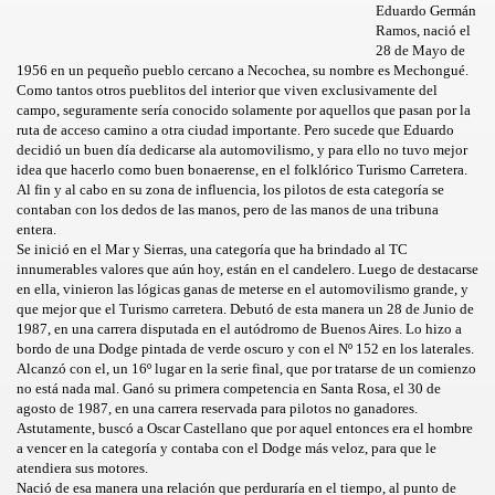
Eduardo Germán
Ramos, nació el
28 de Mayo de
1956 en un pequeño pueblo cercano a Necochea, su nombre es Mechongué.
Como tantos otros pueblitos del interior que viven exclusivamente del
campo, seguramente sería conocido solamente por aquellos que pasan por la
ruta de acceso camino a otra ciudad importante. Pero sucede que Eduardo
INI
decidió un buen día dedicarse ala automovilismo, y para ello no tuvo mejor
idea que hacerlo como buen bonaerense, en el folklórico Turismo Carretera.
Al fin y al cabo en su zona de influencia, los pilotos de esta categoría se
contaban con los dedos de las manos, pero de las manos de una tribuna
entera.
Se inició en el Mar y Sierras, una categoría que ha brindado al TC
innumerables valores que aún hoy, están en el candelero. Luego de destacarse
en ella, vinieron las lógicas ganas de meterse en el automovilismo grande, y
que mejor que el Turismo carretera. Debutó de esta manera un 28 de Junio de
1987, en una carrera disputada en el autódromo de Buenos Aires. Lo hizo a
bordo de una Dodge pintada de verde oscuro y con el Nº 152 en los laterales.
Alcanzó con el, un 16º lugar en la serie final, que por tratarse de un comienzo
no está nada mal. Ganó su primera competencia en Santa Rosa, el 30 de
agosto de 1987, en una carrera reservada para pilotos no ganadores.
Astutamente, buscó a Oscar Castellano que por aquel entonces era el hombre
a vencer en la categoría y contaba con el Dodge más veloz, para que le
atendiera sus motores.
Nació de esa manera una relación que perduraría en el tiempo, al punto de