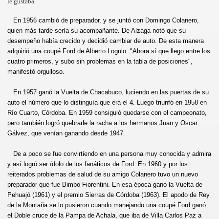
le gustaba.
En 1956 cambió de preparador, y se juntó con Domingo Colanero,
quien más tarde sería su acompañante. De Alzaga notó que su
desempeño había crecido y decidió cambiar de auto. De esta manera
adquirió una coupé Ford de Alberto Logulo. "Ahora sí que llego entre los
cuatro primeros, y subo sin problemas en la tabla de posiciones",
manifestó orgulloso.
En 1957 ganó la Vuelta de Chacabuco, luciendo en las puertas de su
auto el número que lo distinguía que era el 4. Luego triunfó en 1958 en
Río Cuarto, Córdoba. En 1959 consiguió quedarse con el campeonato,
pero también logró quebrarle la racha a los hermanos Juan y Oscar
Gálvez, que venían ganando desde 1947.
De a poco se fue convirtiendo en una persona muy conocida y admira
y así logró ser ídolo de los fanáticos de Ford. En 1960 y por los
reiterados problemas de salud de su amigo Colanero tuvo un nuevo
preparador que fue Bimbo Fiorentini. En esa época gano la Vuelta de
Pehuajó (1961) y el premio Sierras de Córdoba (1963). El apodo de Rey
de la Montaña se lo pusieron cuando manejando una coupé Ford ganó
el Doble cruce de la Pampa de Achala, que iba de Villa Carlos Paz a