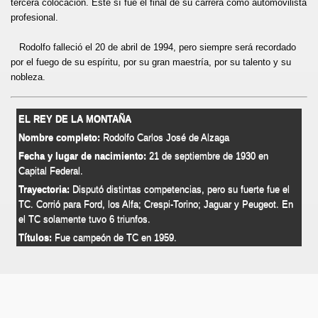
tercera colocación. Este sí fue el final de su carrera como automovilista
profesional.
Rodolfo falleció el 20 de abril de 1994, pero siempre será recordado
por el fuego de su espíritu, por su gran maestría, por su talento y su
nobleza.
ARRETERA SE TRANSMITE DE GENERACIÓN EN GENERA
EL REY DE LA MONTAÑA
Nombre completo:
Rodolfo Carlos José de Alzaga
Fecha y lugar de nacimiento:
21 de septiembre de 1930 en
OMAR WILKE
Capital Federal.
E LA REPÚBLICA ARGENTINA
Trayectoria:
Disputó distintas competencias, pero su fuerte fue el
TC. Corrió para Ford, los Alfa; Crespi-Torino; Jaguar y Peugeot. En
el TC solamente tuvo 6 triunfos.
Títulos:
Fue campeón de TC en 1959.
 BALCARCE