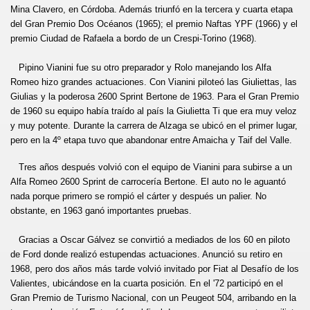
Mina Clavero, en Córdoba. Además triunfó en la tercera y cuarta etapa
del Gran Premio Dos Océanos (1965); el premio Naftas YPF (1966) y el
premio Ciudad de Rafaela a bordo de un Crespi-Torino (1968).
Pipino Vianini fue su otro preparador y Rolo manejando los Alfa
Romeo hizo grandes actuaciones. Con Vianini piloteó las Giuliettas, las
Giulias y la poderosa 2600 Sprint Bertone de 1963. Para el Gran Premio
de 1960 su equipo había traído al país la Giulietta Ti que era muy veloz
y muy potente. Durante la carrera de Alzaga se ubicó en el primer lugar,
pero en la 4º etapa tuvo que abandonar entre Amaicha y Taif del Valle.
Tres años después volvió con el equipo de Vianini para subirse a un
Alfa Romeo 2600 Sprint de carrocería Bertone. El auto no le aguantó
nada porque primero se rompió el cárter y después un palier. No
obstante, en 1963 ganó importantes pruebas.
Gracias a Oscar Gálvez se convirtió a mediados de los 60 en piloto
de Ford donde realizó estupendas actuaciones. Anunció su retiro en
1968, pero dos años más tarde volvió invitado por Fiat al Desafío de los
Valientes, ubicándose en la cuarta posición. En el '72 participó en el
Gran Premio de Turismo Nacional, con un Peugeot 504, arribando en la