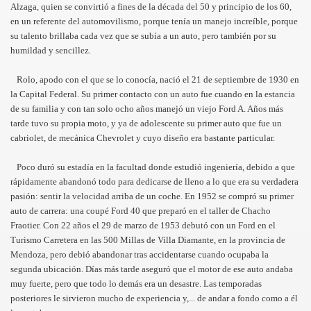
Alzaga, quien se convirtió a fines de la década del 50 y principio de los 60,
en un referente del automovilismo, porque tenía un manejo increíble, porque
su talento brillaba cada vez que se subía a un auto, pero también por su
humildad y sencillez.
Rolo, apodo con el que se lo conocía, nació el 21 de septiembre de 1930 en
INI
la Capital Federal. Su primer contacto con un auto fue cuando en la estancia
de su familia y con tan solo ocho años manejó un viejo Ford A. Años más
tarde tuvo su propia moto, y ya de adolescente su primer auto que fue un
cabriolet, de mecánica Chevrolet y cuyo diseño era bastante particular.
Poco duró su estadía en la facultad donde estudió ingeniería, debido a que
rápidamente abandonó todo para dedicarse de lleno a lo que era su verdadera
pasión: sentir la velocidad arriba de un coche. En 1952 se compró su primer
auto de carrera: una coupé Ford 40 que preparó en el taller de Chacho
Fraotier. Con 22 años el 29 de marzo de 1953 debutó con un Ford en el
Turismo Carretera en las 500 Millas de Villa Diamante, en la provincia de
Mendoza, pero debió abandonar tras accidentarse cuando ocupaba la
segunda ubicación. Días más tarde aseguró que el motor de ese auto andaba
muy fuerte, pero que todo lo demás era un desastre. Las temporadas
posteriores le sirvieron mucho de experiencia y,... de andar a fondo como a él