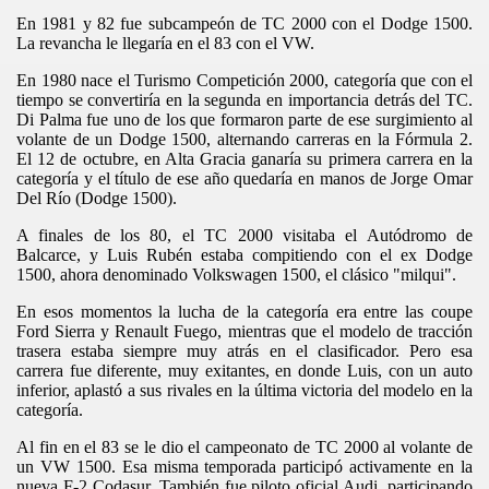
En 1981 y 82 fue subcampeón de TC 2000 con el Dodge 1500.
La revancha le llegaría en el 83 con el VW.
En 1980 nace el Turismo Competición 2000, categoría que con el
tiempo se convertiría en la segunda en importancia detrás del TC.
Di Palma fue uno de los que formaron parte de ese surgimiento al
volante de un Dodge 1500, alternando carreras en la Fórmula 2.
El 12 de octubre, en Alta Gracia ganaría su primera carrera en la
categoría y el título de ese año quedaría en manos de Jorge Omar
Del Río (Dodge 1500).
A finales de los 80, el TC 2000 visitaba el Autódromo de
Balcarce, y Luis Rubén estaba compitiendo con el ex Dodge
1500, ahora denominado Volkswagen 1500, el clásico "milqui".
En esos momentos la lucha de la categoría era entre las coupe
Ford Sierra y Renault Fuego, mientras que el modelo de tracción
trasera estaba siempre muy atrás en el clasificador. Pero esa
carrera fue diferente, muy exitantes, en donde Luis, con un auto
inferior, aplastó a sus rivales en la última victoria del modelo en la
categoría.
Al fin en el 83 se le dio el campeonato de TC 2000 al volante de
un VW 1500. Esa misma temporada participó activamente en la
nueva F-2 Codasur. También fue piloto oficial Audi, participando