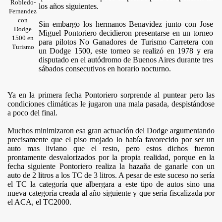
Robledo-
los años siguientes.
Fernandez
con
Sin embargo los hermanos Benavidez junto con Jose
Dodge
Miguel Pontoriero decidieron presentarse en un torneo
1500 en
para pilotos No Ganadores de Turismo Carretera con
Turismo
un Dodge 1500, este torneo se realizó en 1978 y era
disputado en el autódromo de Buenos Aires durante tres
INI
sábados consecutivos en horario nocturno.
Ya en la primera fecha Pontoriero sorprende al puntear pero las
condiciones climáticas le jugaron una mala pasada, despistándose
a poco del final.
Muchos minimizaron esa gran actuación del Dodge argumentando
precisamente que el piso mojado lo había favorecido por ser un
auto mas liviano que el resto, pero estos dichos fueron
prontamente desvalorizados por la propia realidad, porque en la
fecha siguiente Pontoriero realiza la hazaña de ganarle con un
auto de 2 litros a los TC de 3 litros. A pesar de este suceso no sería
el TC la categoría que albergara a este tipo de autos sino una
nueva categoría creada al año siguiente y que sería fiscalizada por
el ACA, el TC2000.