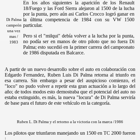
En los años siguientes la aparición de los Renault
18/Fuego y las Ford Sierra alejaron al 1500 de la lucha
por la punta, pero aún asi Carlos Crocco logró ganar en
la última competencia de 1984 con su VW 1500
Di Palma
particular.
campeón
una vez
Pero si el "milqui" debía volver a la lucha por la punta,
mas /
no podía ser en manos de otro piloto que no fuera Di
1983
ARRETERA SE TRANSMITE DE GENERACIÓN EN GENERA
Palma; esto sucedió en la primer carrera del campeonato
de 1986 disputada en Balcarce.
A partir de un nuevo desarrollo sobre el auto en colaboración con
OMAR WILKE
Edgardo Fernandez, Ruben Luis Di Palma retorna al triunfo en
esa carrera. Sin embargo a pesar del auspicioso comienzo, el
E LA REPÚBLICA ARGENTINA
"loco" no pudo volver a repetir esta gran actuación a lo largo del
año; de todos modos esto demostraba que el potencial del auto no
estaba extinguido, es más, la nueva "locura" de Di Palma serviría
de base para el futuro de este vehículo en la categoría.
Ruben L. Di Palma y el retorno a la victoria con la marca /1986
Los pilotos que triunfaron manejando un 1500 en TC 2000 fueron
 BALCARCE
: