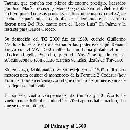
e tc
Taunus, que contaba con pilotos de enorme prestigio, liderados
por Juan María Traverso y Mano Gayraud. Pero el célebre 1500
no tuvo piedad en esos primeros cuatro campeonatos; en el 82, de
eones
hecho, acaparó todos los triunfos de la temporada: seis carreras
fueron para Del Río, cuatro para el “Loco Luis” Di Palma y la
restante para Carlos Crocco.
Su despedida del TC 2000 fue en 1988, cuando Guillermo
Maldonado se atrevió a desafiar a las poderosas cupé Renault
Fuego con el VW 1500 multicolor que había pintado el artista
plástico Rogelio Polesello, pero el “Yoyo” se quedó con el
subcampeonato (con cuatro carreras ganadas) detrás de Traverso.
Sin embargo, Maldonado tuvo su festejo con el 1500, utilizó sus
motores para equipar el monoposto de la Formula 2 Codasur (hoy
Formula 3 Sudamericana) con el que dominó los primeros años de
la categoría continental.
En síntesis, cuatro campeonatos, 32 triunfos y 30 récords de
vuelta para el Milqui cuando el TC 2000 apenas había nacido,. Lo
que se dice un pionero.
Di Palma y el 1500