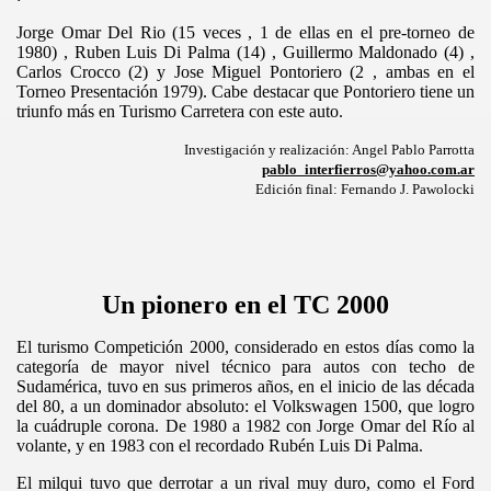
Jorge Omar Del Rio (15 veces , 1 de ellas en el pre-torneo de
oronó campeon de Turismo Carretera
1980) , Ruben Luis Di Palma (14) , Guillermo Maldonado (4) ,
Carlos Crocco (2) y Jose Miguel Pontoriero (2 , ambas en el
TO
Torneo Presentación 1979). Cabe destacar que Pontoriero tiene un
triunfo más en Turismo Carretera con este auto.
Investigación y realización: Angel Pablo Parrotta
pablo_interfierros@yahoo.com.ar
 y quiebra una racha de 11 años sin victorias de Chevrolet
Edición final: Fernando J. Pawolocki
Un pionero en el TC 2000
 leyenda
El turismo Competición 2000, considerado en estos días como la
ROE MODERNO
categoría de mayor nivel técnico para autos con techo de
Sudamérica, tuvo en sus primeros años, en el inicio de las década
del 80, a un dominador absoluto: el Volkswagen 1500, que logro
la cuádruple corona. De 1980 a 1982 con Jorge Omar del Río al
volante, y en 1983 con el recordado Rubén Luis Di Palma.
El milqui tuvo que derrotar a un rival muy duro, como el Ford