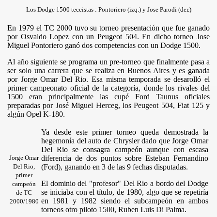
Los Dodge 1500 teceistas : Pontoriero (izq.) y Jose Parodi (der.)
En 1979 el TC 2000 tuvo su torneo presentación que fue ganado
por Osvaldo Lopez con un Peugeot 504. En dicho torneo Jose
Miguel Pontoriero ganó dos competencias con un Dodge 1500.
Al año siguiente se programa un pre-torneo que finalmente pasa a
ser solo una carrera que se realiza en Buenos Aires y es ganada
por Jorge Omar Del Rio. Esa misma temporada se desarolló el
primer campeonato oficial de la categoría, donde los rivales del
1500 eran principalmente las cupé Ford Taunus oficiales
preparadas por José Miguel Herceg, los Peugeot 504, Fiat 125 y
algún Opel K-180.
Ya desde este primer torneo queda demostrada la
hegemonía del auto de Chrysler dado que Jorge Omar
Del Rio se consagra campeón aunque con escasa
Jorge Omar
diferencia de dos puntos sobre Esteban Fernandino
Del Rio,
(Ford), ganando en 3 de las 9 fechas disputadas.
primer
El dominio del "profesor" Del Rio a bordo del Dodge
campeón
se iniciaba con el título, de 1980, algo que se repetiría
de TC
en 1981 y 1982 siendo el subcampeón en ambos
2000/1980
torneos otro piloto 1500, Ruben Luis Di Palma.