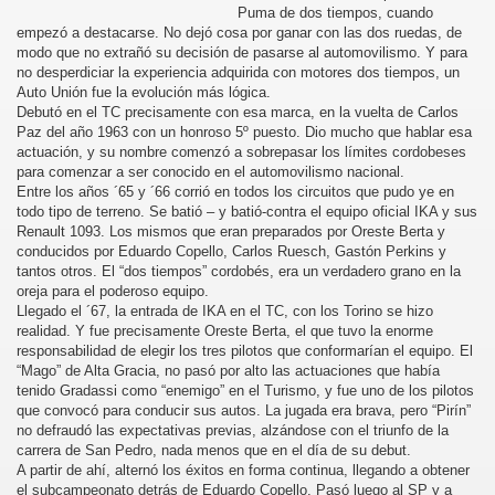
Puma de dos tiempos, cuando
empezó a destacarse. No dejó cosa por ganar con las dos ruedas, de
modo que no extrañó su decisión de pasarse al automovilismo. Y para
no desperdiciar la experiencia adquirida con motores dos tiempos, un
Auto Unión fue la evolución más lógica.
Debutó en el TC precisamente con esa marca, en la vuelta de Carlos
Paz del año 1963 con un honroso 5º puesto. Dio mucho que hablar esa
INI
actuación, y su nombre comenzó a sobrepasar los límites cordobeses
para comenzar a ser conocido en el automovilismo nacional.
Entre los años ´65 y ´66 corrió en todos los circuitos que pudo ye en
todo tipo de terreno. Se batió – y batió-contra el equipo oficial IKA y sus
Renault 1093. Los mismos que eran preparados por Oreste Berta y
conducidos por Eduardo Copello, Carlos Ruesch, Gastón Perkins y
tantos otros. El “dos tiempos” cordobés, era un verdadero grano en la
oreja para el poderoso equipo.
Llegado el ´67, la entrada de IKA en el TC, con los Torino se hizo
realidad. Y fue precisamente Oreste Berta, el que tuvo la enorme
responsabilidad de elegir los tres pilotos que conformarían el equipo. El
“Mago” de Alta Gracia, no pasó por alto las actuaciones que había
tenido Gradassi como “enemigo” en el Turismo, y fue uno de los pilotos
que convocó para conducir sus autos. La jugada era brava, pero “Pirín”
no defraudó las expectativas previas, alzándose con el triunfo de la
carrera de San Pedro, nada menos que en el día de su debut.
A partir de ahí, alternó los éxitos en forma continua, llegando a obtener
el subcampeonato detrás de Eduardo Copello. Pasó luego al SP y a