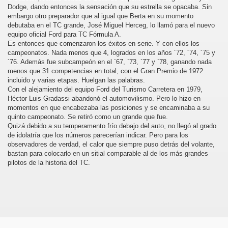
Dodge, dando entonces la sensación que su estrella se opacaba. Sin
embargo otro preparador que al igual que Berta en su momento
debutaba en el TC grande, José Miguel Herceg, lo llamó para el nuevo
equipo oficial Ford para TC Fórmula A.
Es entonces que comenzaron los éxitos en serie. Y con ellos los
campeonatos. Nada menos que 4, logrados en los años ´72, ´74, ´75 y
´76. Además fue subcampeón en el ´67, ´73, ´77 y ´78, ganando nada
menos que 31 competencias en total, con el Gran Premio de 1972
incluido y varias etapas. Huelgan las palabras.
Con el alejamiento del equipo Ford del Turismo Carretera en 1979,
Héctor Luis Gradassi abandonó el automovilismo. Pero lo hizo en
momentos en que encabezaba las posiciones y se encaminaba a su
quinto campeonato. Se retiró como un grande que fue.
Quizá debido a su temperamento frío debajo del auto, no llegó al grado
de idolatría que los números parecerían indicar. Pero para los
observadores de verdad, el calor que siempre puso detrás del volante,
bastan para colocarlo en un sitial comparable al de los más grandes
pilotos de la historia del TC.