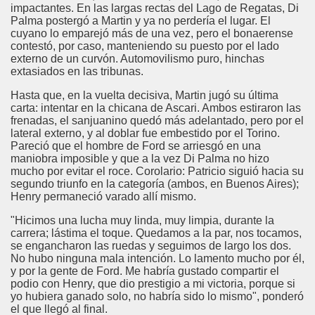
impactantes. En las largas rectas del Lago de Regatas, Di
Palma postergó a Martin y ya no perdería el lugar. El
cuyano lo emparejó más de una vez, pero el bonaerense
contestó, por caso, manteniendo su puesto por el lado
externo de un curvón. Automovilismo puro, hinchas
extasiados en las tribunas.
Hasta que, en la vuelta decisiva, Martin jugó su última
carta: intentar en la chicana de Ascari. Ambos estiraron las
frenadas, el sanjuanino quedó más adelantado, pero por el
lateral externo, y al doblar fue embestido por el Torino.
Pareció que el hombre de Ford se arriesgó en una
maniobra imposible y que a la vez Di Palma no hizo
mucho por evitar el roce. Corolario: Patricio siguió hacia su
segundo triunfo en la categoría (ambos, en Buenos Aires);
Henry permaneció varado allí mismo.
"Hicimos una lucha muy linda, muy limpia, durante la
carrera; lástima el toque. Quedamos a la par, nos tocamos,
se engancharon las ruedas y seguimos de largo los dos.
No hubo ninguna mala intención. Lo lamento mucho por él,
y por la gente de Ford. Me habría gustado compartir el
podio con Henry, que dio prestigio a mi victoria, porque si
yo hubiera ganado solo, no habría sido lo mismo", ponderó
el que llegó al final.