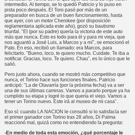
intermedio. Al tiempo, se lo quedó Patricio y lo puso en
oronó campeon de Turismo Carretera
pista poco después. El Toro pasó por más de un
preparador en busca de un buen funcionamiento, hasta
que ayer, con un motor Cherokee (por disposición
TO
reglamentaria aplicada este año), gozó su bautismo
triunfal. "El (por su padre) quería la victoria de este auto
más que nunca. Esto es todo para él y para mi vieja, que
nos aguantó a José Luis, a Marcos y a mí", se emocionó el
 y quiebra una racha de 11 años sin victorias de Chevrolet
Pato. En eso, recibió un llamado: era Marcos, para
felicitarlo. "Bueno, loco, te quiero mucho. Cuidate. Te iba a
notificar. Gracias, loco. Te quiero. Chau", es lo único que le
salió.
Pero justo ahora, cuando se mostró más competitivo que
nunca, el Torino hace sus funciones finales. Patricio
anticipó: "La de Olavarría (por la próxima fecha) va a ser
 leyenda
una de sus últimas carreras. Vamos a pararlo porque ya ha
cumplido su etapa y logré lo que quería el viejo. Vamos a
ROE MODERNO
tener un Torino nuevo. Este irá al museo de mi casa".
Eso sí: cuando LA NACION le consultó si lo satisfacía ser
el primer ganador con Torino tras 28 años, Di Palma
reaccionó mal, quizá como no entendiendo la pregunta:
-En medio de toda esta emoción, ¿qué porcentaje le