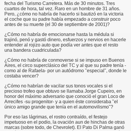
fecha del Turismo Carretera. Más de 30 minutos. Tres
cuartos de hora, tal vez. Raro en un hombre de 31 años.
Pero, ¿cómo no habría de hacerlo si bautizó en la victoria
el coche que su padre había empezado a construir poco
antes de su muerte (el 30 de septiembre de 2001)?
¿Cómo no habría de emocionarse hasta la médula si
trajinó, penó y gastó dinero, esfuerzos y nervios en hacerle
entender al rojizo auto que podía ver antes que el resto
una bandera cuadriculada?
¿Cómo no habría de conmoverse si se impuso en Buenos
Aires, el circo superclásico del TC y al que su padre tenía -
como al de Rafaela- por un autódromo "especial", donde le
costaba vencer?
¿Cómo no habrían de vacilar sus tonos vocales si el
precioso trofeo que obtuvo se llamaba Jorge Cupeiro, en
honor del máximo adversario que conoció el gran Loco de
Arrecifes -su progenitor- y a quien éste consideraba "el
único amigo grande que tenía en el automovilismo"?
Por eso las lágrimas, el rostro contraído, el festejo
impetuoso en el podio, la ovación aun de hinchas de otras
marcas (sobre todo, de Chevrolet). El Pato Di Palma ganó