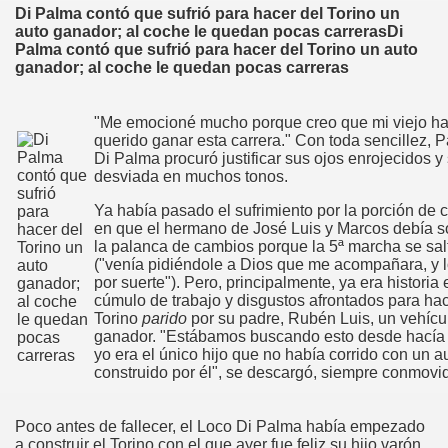
Di Palma contó que sufrió para hacer del Torino un
auto ganador; al coche le quedan pocas carrerasDi
Palma contó que sufrió para hacer del Torino un auto
ganador; al coche le quedan pocas carreras
"Me emocioné mucho porque creo que mi viejo ha
ARRETERA SE TRANSMITE DE GENERACIÓN EN GENERA
querido ganar esta carrera." Con toda sencillez, Pa
Di Palma procuró justificar sus ojos enrojecidos y
desviada en muchos tonos.
Ya había pasado el sufrimiento por la porción de c
OMAR WILKE
en que el hermano de José Luis y Marcos debía s
la palanca de cambios porque la 5ª marcha se sa
("venía pidiéndole a Dios que me acompañara, y l
E LA REPÚBLICA ARGENTINA
por suerte"). Pero, principalmente, ya era historia 
cúmulo de trabajo y disgustos afrontados para hac
Torino
parido
por su padre, Rubén Luis, un vehícu
ganador. "Estábamos buscando esto desde hacía
yo era el único hijo que no había corrido con un a
construido por él", se descargó, siempre conmovi
Poco antes de fallecer, el Loco Di Palma había empezado
 BALCARCE
a construir el Torino con el que ayer fue feliz su hijo varón